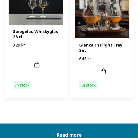
Spiegelau Whiskyglas
28 cl
329 kr
Glencairn Flight Tray
Set
645 kr
In stock
In stock
Read more