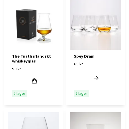
The Túath irländskt
Spey Dram
whiskeyglas
65 kr
90 kr
I lager
I lager