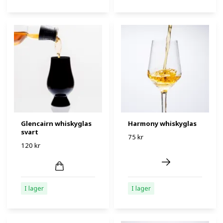
Glencairn whiskyglas
Harmony whiskyglas
svart
75 kr
120 kr
I lager
I lager