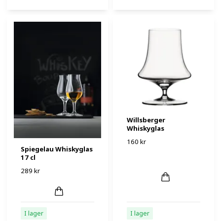
Willsberger
Whiskyglas
160 kr
Spiegelau Whiskyglas
17 cl
289 kr
I lager
I lager