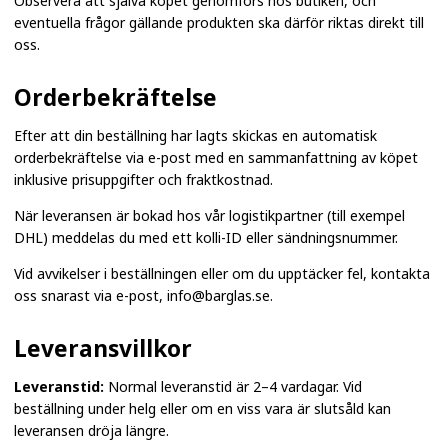
Observera att själva köpet genomförs hos butiken, och
eventuella frågor gällande produkten ska därför riktas direkt till
oss.
Orderbekräftelse
Efter att din beställning har lagts skickas en automatisk
orderbekräftelse via e-post med en sammanfattning av köpet
inklusive prisuppgifter och fraktkostnad.
När leveransen är bokad hos vår logistikpartner (till exempel
DHL) meddelas du med ett kolli-ID eller sändningsnummer.
Vid avvikelser i beställningen eller om du upptäcker fel, kontakta
oss snarast via e-post,
info@barglas.se
.
Leveransvillkor
Leveranstid:
Normal leveranstid är 2–4 vardagar. Vid
beställning under helg eller om en viss vara är slutsåld kan
leveransen dröja längre.