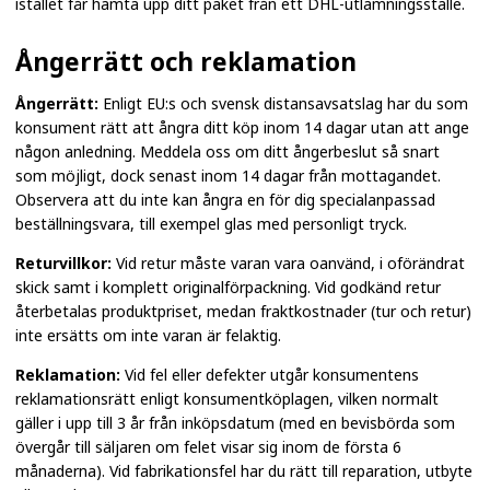
istället får hämta upp ditt paket från ett DHL-utlämningsställe.
Ångerrätt och reklamation
Ångerrätt:
Enligt EU:s och svensk distansavsatslag har du som
konsument rätt att ångra ditt köp inom 14 dagar utan att ange
någon anledning. Meddela oss om ditt ångerbeslut så snart
som möjligt, dock senast inom 14 dagar från mottagandet.
Observera att du inte kan ångra en för dig specialanpassad
beställningsvara, till exempel glas med personligt tryck.
Returvillkor:
Vid retur måste varan vara oanvänd, i oförändrat
skick samt i komplett originalförpackning. Vid godkänd retur
återbetalas produktpriset, medan fraktkostnader (tur och retur)
inte ersätts om inte varan är felaktig.
Reklamation:
Vid fel eller defekter utgår konsumentens
reklamationsrätt enligt konsumentköplagen, vilken normalt
gäller i upp till 3 år från inköpsdatum (med en bevisbörda som
övergår till säljaren om felet visar sig inom de första 6
månaderna). Vid fabrikationsfel har du rätt till reparation, utbyte