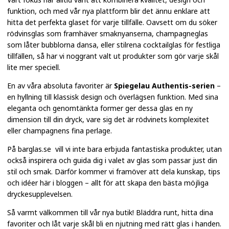
funktion, och med vår nya plattform blir det ännu enklare att
hitta det perfekta glaset för varje tillfälle. Oavsett om du söker
rödvinsglas som framhäver smaknyanserna, champagneglas
som låter bubblorna dansa, eller stilrena cocktailglas för festliga
tillfällen, så har vi noggrant valt ut produkter som gör varje skål
lite mer speciell.
En av våra absoluta favoriter är
Spiegelau Authentis-serien
–
en hyllning till klassisk design och överlägsen funktion. Med sina
eleganta och genomtänkta former ger dessa glas en ny
dimension till din dryck, vare sig det är rödvinets komplexitet
eller champagnens fina perlage.
På
barglas.se
vill vi inte bara erbjuda fantastiska produkter, utan
också inspirera och guida dig i valet av glas som passar just din
stil och smak. Därför kommer vi framöver att dela kunskap, tips
och idéer här i bloggen – allt för att skapa den bästa möjliga
dryckesupplevelsen.
Så varmt välkommen till vår nya butik! Bläddra runt, hitta dina
favoriter och låt varje skål bli en njutning med rätt glas i handen.