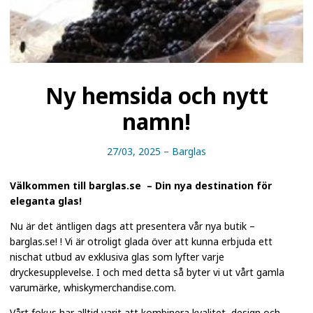
Ny hemsida och nytt
namn!
27/03, 2025
–
Barglas
Välkommen till
barglas.se
– Din nya destination för
eleganta glas!
Nu är det äntligen dags att presentera vår nya butik –
barglas.se!
! Vi är otroligt glada över att kunna erbjuda ett
nischat utbud av exklusiva glas som lyfter varje
dryckesupplevelse. I och med detta så byter vi ut vårt gamla
varumärke, whiskymerchandise.com.
Vårt fokus har alltid varit att kombinera kvalitet, design och