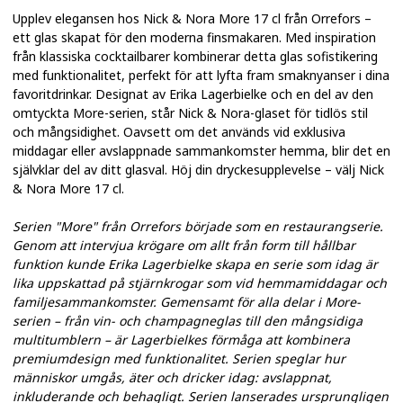
Upplev elegansen hos Nick & Nora More 17 cl från Orrefors –
ett glas skapat för den moderna finsmakaren. Med inspiration
från klassiska cocktailbarer kombinerar detta glas sofistikering
med funktionalitet, perfekt för att lyfta fram smaknyanser i dina
favoritdrinkar. Designat av Erika Lagerbielke och en del av den
omtyckta More-serien, står Nick & Nora-glaset för tidlös stil
och mångsidighet. Oavsett om det används vid exklusiva
middagar eller avslappnade sammankomster hemma, blir det en
självklar del av ditt glasval. Höj din dryckesupplevelse – välj Nick
& Nora More 17 cl.
Serien "More" från Orrefors började som en restaurangserie.
Genom att intervjua krögare om allt från form till hållbar
funktion kunde Erika Lagerbielke skapa en serie som idag är
lika uppskattad på stjärnkrogar som vid hemmamiddagar och
familjesammankomster. Gemensamt för alla delar i More-
serien – från vin- och champagneglas till den mångsidiga
multitumblern – är Lagerbielkes förmåga att kombinera
premiumdesign med funktionalitet. Serien speglar hur
människor umgås, äter och dricker idag: avslappnat,
inkluderande och behagligt. Serien lanserades ursprungligen