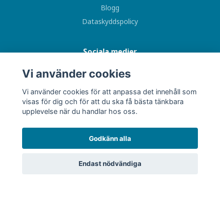
Blogg
Dataskyddspolicy
Sociala medier
Vi använder cookies
Vi använder cookies för att anpassa det innehåll som
visas för dig och för att du ska få bästa tänkbara
Prenumerera på vårt nyhetsbrev
upplevelse när du handlar hos oss.
Prenumerera
Godkänn alla
Endast nödvändiga