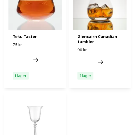
Teku Taster
Glencairn Canadian
tumbler
75 kr
90 kr
I lager
I lager